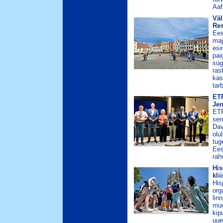
Aaf
Väl
Res
Ees
maj
esi
pai
süg
ras
kas
tar
ETF
Jen
ETF
sen
Dav
olu
tug
Ees
rah
His
kli
His
org
lin
muu
kip
uue