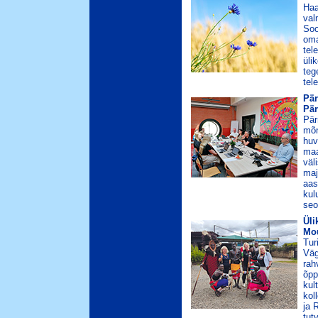
Haa
val
Soo
oma
tel
üli
teg
tel
Pär
Pä
Pär
mõn
huv
maa
väl
maj
aas
kul
seo
Üli
Mou
Tur
Väg
rah
õpp
kul
kol
ja 
tut