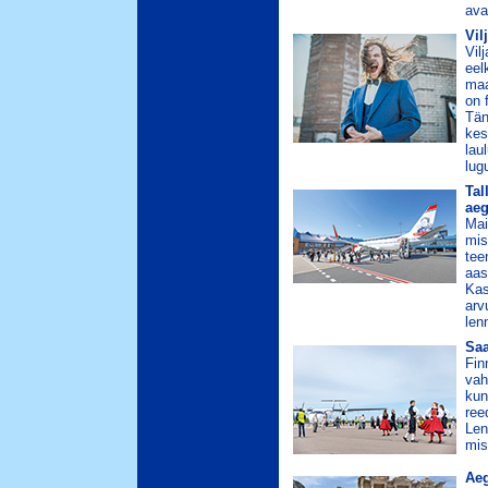
ava
Vil
Vil
eel
maa
on 
Tän
kes
lau
lug
Tal
aeg
Mai
mis
tee
aas
Kas
arv
len
Saa
Fin
vah
kun
ree
Len
mis
Aeg