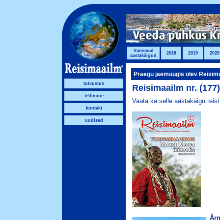
Vanemad
2018
2019
2020
aastakäigud
Praegu jaemüügis olev Reisim
tutvustus
Reisimaailm nr. (177
tellimine
Vaata ka selle aastakäigu teis
kontakt
uudised
Ärm