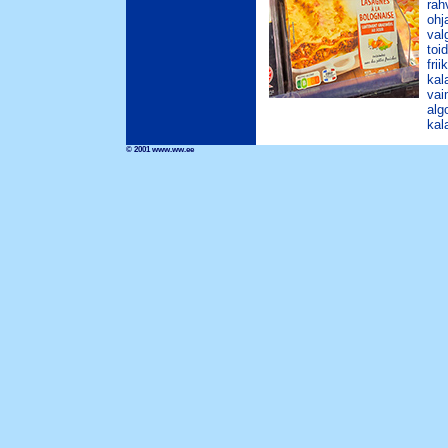
rah
ohj
val
toi
fri
kal
vai
alg
kal
© 2001 www.ww.ee