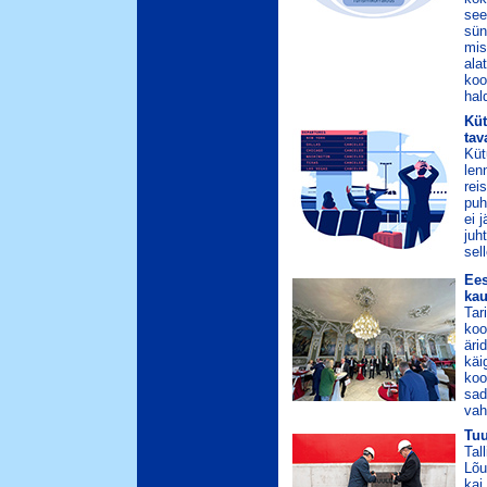
see
sün
mis
ala
koo
hal
Küt
tav
Küt
len
rei
puh
ei 
juh
sel
Ees
ka
Tar
koo
äri
käi
koo
sad
vah
Tuu
Tal
Lõu
kai