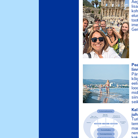
Aeg
lis
koh
elu
too
ime
Ger
Pea
lin
Pär
kõi
eel
loo
mid
sii
sei
Kel
juh
Tur
ter
man
nen
kok