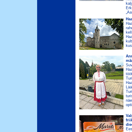
kal
Erk
„Aa
Haa
Haa
rah
kel
Haa
kul
kus
Ann
mä
Suv
Haa
töö
Tur
Haa
Lää
Tur
tur
näe
opt
Val
fri
die
Ees