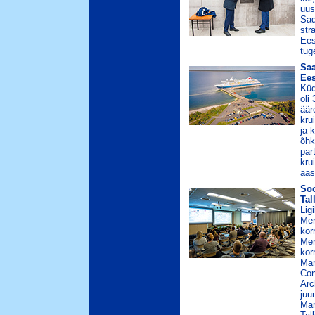
uus
Sad
str
Ees
tug
Saa
Ees
Küd
oli
äär
kru
ja 
õhk
par
kru
aas
Soo
Tal
Lig
Mer
kor
Mer
kor
Mar
Con
Arc
juu
Mar