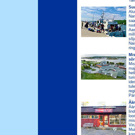
Tal
Suu
Alu
Nar
saa
ruu
Aas
mil
sõj
Nai
rin
Mis
sõr
Mis
maj
het
tur
ide
tul
reg
Pär
Ään
Ään
lin
loo
mis
Vir
Mui
koo