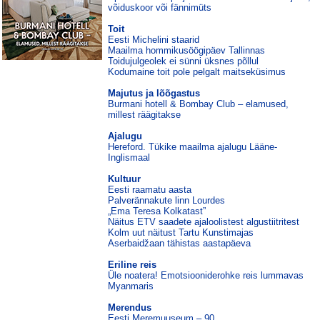
võiduskoor või fännimüts
Toit
Eesti Michelini staarid
Maailma hommikusöögipäev Tallinnas
Toidujulgeolek ei sünni üksnes põllul
Kodumaine toit pole pelgalt maitseküsimus
Majutus ja lõõgastus
Burmani hotell & Bombay Club – elamused,
millest räägitakse
Ajalugu
Hereford. Tükike maailma ajalugu Lääne-
Inglismaal
Kultuur
Eesti raamatu aasta
Palverännakute linn Lourdes
„Ema Teresa Kolkatast”
Näitus ETV saadete ajaloolistest algustiitritest
Kolm uut näitust Tartu Kunstimajas
Aserbaidžaan tähistas aastapäeva
Eriline reis
Üle noatera! Emotsiooniderohke reis lummavas
Myanmaris
Merendus
Eesti Meremuuseum – 90