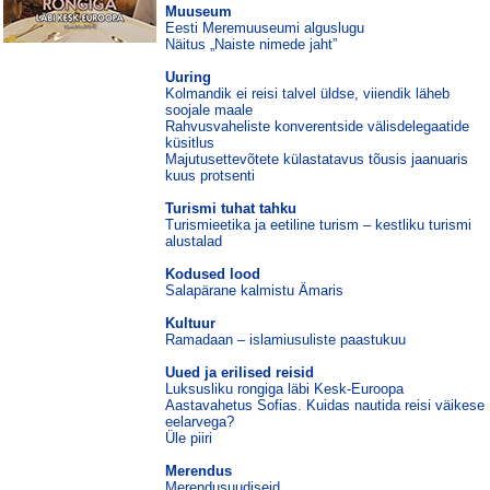
Muuseum
Eesti Meremuuseumi alguslugu
Näitus „Naiste nimede jaht”
Uuring
Kolmandik ei reisi talvel üldse, viiendik läheb
soojale maale
Rahvusvaheliste konverentside välisdelegaatide
küsitlus
Majutusettevõtete külastatavus tõusis jaanuaris
kuus protsenti
Turismi tuhat tahku
Turismieetika ja eetiline turism – kestliku turismi
alustalad
Kodused lood
Salapärane kalmistu Ämaris
Kultuur
Ramadaan – islamiusuliste paastukuu
Uued ja erilised reisid
Luksusliku rongiga läbi Kesk-Euroopa
Aastavahetus Sofias. Kuidas nautida reisi väikese
eelarvega?
Üle piiri
Merendus
Merendusuudiseid