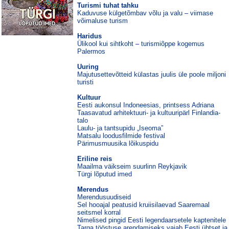
Turismi tuhat tahku
Kaduvuse külgetõmbav võlu ja valu – viimase
võimaluse turism
Haridus
Ülikool kui sihtkoht – turismiõppe kogemus
Palermos
Uuring
Majutusettevõtteid külastas juulis üle poole miljoni
turisti
Kultuur
Eesti aukonsul Indoneesias, printsess Adriana
Taasavatud arhitektuuri- ja kultuuripärl Finlandia-
talo
Laulu- ja tantsupidu „Iseoma”
Matsalu loodusfilmide festival
Pärimusmuusika lõikuspidu
Eriline reis
Maailma väikseim suurlinn Reykjavik
Türgi lõputud imed
Merendus
Merendusuudiseid
Sel hooajal peatusid kruiisilaevad Saaremaal
seitsmel korral
Nimelised pingid Eesti legendaarsetele kaptenitele
Targa tööstuse arendamiseks vajab Eesti ühtset ja