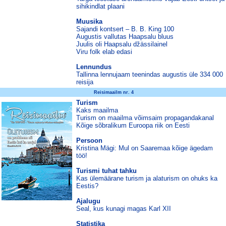
sihikindlat plaani
Muusika
Sajandi kontsert – B. B. King 100
Augustis vallutas Haapsalu bluus
Juulis oli Haapsalu džässilainel
Viru folk elab edasi
Lennundus
Tallinna lennujaam teenindas augustis üle 334 000
reisija
Reisimaailm nr. 4
Turism
Kaks maailma
Turism on maailma võimsaim propagandakanal
Kõige sõbralikum Euroopa riik on Eesti
Persoon
Kristina Mägi: Mul on Saaremaa kõige ägedam
töö!
Turismi tuhat tahku
Kas ülemäärane turism ja alaturism on ohuks ka
Eestis?
Ajalugu
Seal, kus kunagi magas Karl XII
Statistika