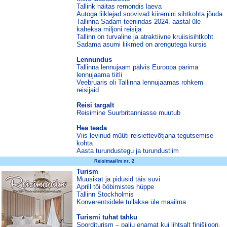
Tallink näitas remondis laeva
Autoga liiklejad soovivad kiiremini sihtkohta jõuda
Tallinna Sadam teenindas 2024. aastal üle
kaheksa miljoni reisija
Tallinn on turvaline ja atraktiivne kruiisisihtkoht
Sadama asumi liikmed on arengutega kursis
Lennundus
Tallinna lennujaam pälvis Euroopa parima
lennujaama tiitli
Veebruaris oli Tallinna lennujaamas rohkem
reisijaid
Reisi targalt
Reisimine Suurbritanniasse muutub
Hea teada
Viis levinud müüti reisiettevõtjana tegutsemise
kohta
Aasta turundustegu ja turundustiim
Reisimaailm nr. 2
Turism
Muusikat ja pidusid täis suvi
Aprill tõi ööbimistes hüppe
Tallinn Stockholmis
Konverentsidele tullakse üle maailma
Turismi tuhat tahku
Sporditurism – palju enamat kui lihtsalt finišijoon,