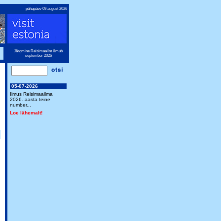
pühapäev 09 august 2026
Järgmine Reisimaailm ilmub
september 2026
05-07-2026
Ilmus Reisimaailma
2026. aasta teine
number...
Loe lähemalt!