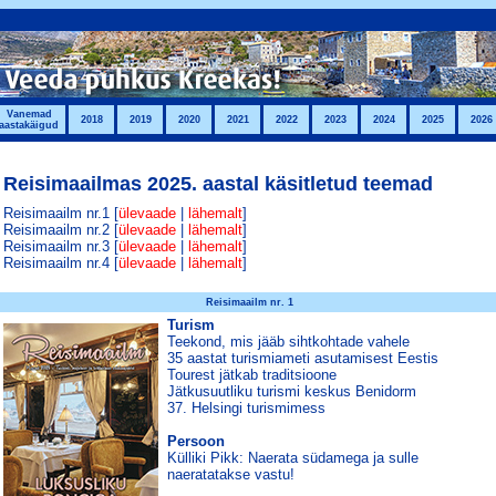
Vanemad
2018
2019
2020
2021
2022
2023
2024
2025
2026
aastakäigud
Reisimaailmas 2025. aastal käsitletud teemad
Reisimaailm nr.1 [
ülevaade
|
lähemalt
]
Reisimaailm nr.2 [
ülevaade
|
lähemalt
]
Reisimaailm nr.3 [
ülevaade
|
lähemalt
]
Reisimaailm nr.4 [
ülevaade
|
lähemalt
]
Reisimaailm nr. 1
Turism
Teekond, mis jääb sihtkohtade vahele
35 aastat turismiameti asutamisest Eestis
Tourest jätkab traditsioone
Jätkusuutliku turismi keskus Benidorm
37. Helsingi turismimess
Persoon
Külliki Pikk: Naerata südamega ja sulle
naeratatakse vastu!