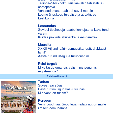
Tallinna–Stockholmi reisilaevaliin tähistab 35.
aastapäeva
Vanasadamast saab sel suvel merele
Loome üheskoos turvalise ja atraktiivse
keskkonna
Lennundus
Suvisel tipphooajal saabu lennujaama kaks tundi
varem
Kuidas pakkida akupanka ja e-sigarette?
Muusika
XXXII Viljandi pärimusmuusika festival „Maast
lahti!”
Aasta turundustegu ja turundustiim
Reisi targalt
Miks tasub oma reis välisministeeriumis
registreerida?
Reisimaailm nr. 3
Turism
Suvest sai sügis
Eesti turism liigub kasvusuunas
Mis värvi on turism?
Persoon
Verni Loodmaa: Soov luua midagi uut on mulle
ilmselt loomupärane