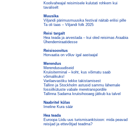
Koolivaheajal reisimisele kulutati rohkem kui
tavaliselt
Muusika
Viljandi pärimusmuusika festival näitab erilisi pille
Ta oli taas – Viljandi folk 2025
Reisi targalt
Hea teada ja arvestada – kui oled reisimas Araabia
Ühendemiraatidesse
Reisisoovitus
Horvaatia on võluv igal aastaajal
Merendus
Merendusuudiseid
Kruiisiterminal – koht, kus võimatu saab
võimalikuks!
Varilaevastiku tekke takistamisest
Tallinn ja Stockholm astusid sammu lähemale
fossiilkütuste vabale meretranspordile
Tallinna Sadama kruiisihooaeg jätkub ka talvel
Naabritel külas
Imeline Kura säär
Hea teada
Euroopa Liidu uus turismisanktsioon: mida peavad
reisijad ja ettevõtjad teadma?