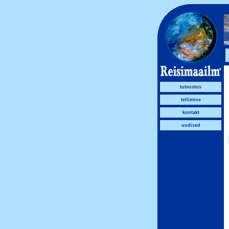
tutvustus
tellimine
kontakt
uudised