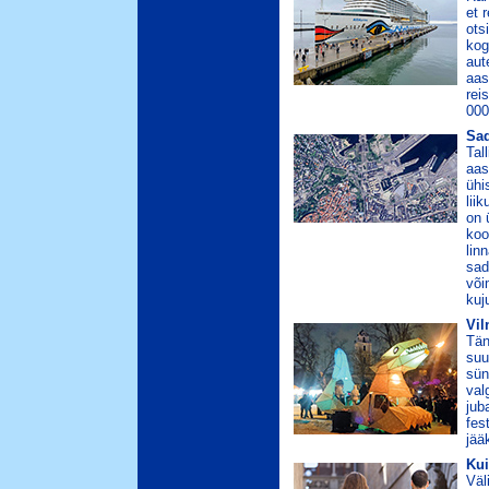
et 
ots
kog
aut
aas
rei
000
Sad
Tal
aas
ühi
lii
on 
koo
lin
sad
või
kuj
Vil
Tän
suu
sün
val
jub
fes
jää
Kui
Väl