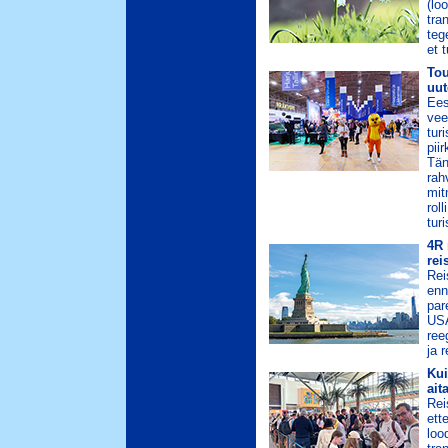
(loo
tra
teg
et 
Tou
uut
Ees
vee
tur
pii
Tän
rah
mit
roll
tur
4R 
rei
Rei
enn
par
USA
ree
ja 
Kui
ait
Rei
ett
loo