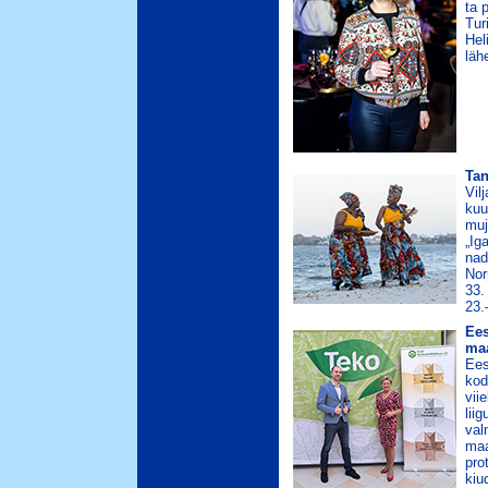
ta 
Tur
Hel
läh
Tan
Vil
kuu
muj
„Ig
nad
Nor
33.
23.
Ees
maa
Ees
kod
vii
lii
val
maa
pro
kiu