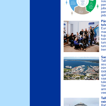
suu
pan
jub
pan
pid
Pär
tul
Eur
mad
kuj
toi
tur
tur
tre
Sad
Tal
asu
ini
töö
aja
saa
tul
Van
arm
vee
Tal
vai
Rah