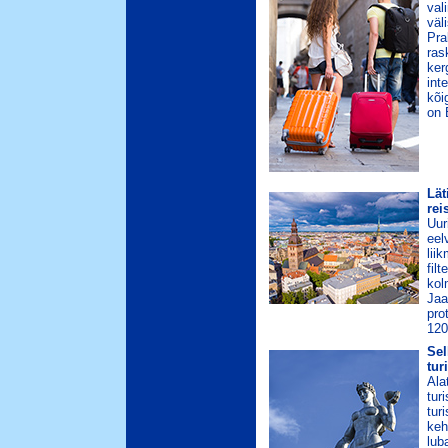
val
väl
Pra
ras
ker
int
kõi
on 
Lät
rei
Uur
eel
lii
fil
kol
Jaa
pro
120
Sel
tur
Ala
tur
tur
keh
lub