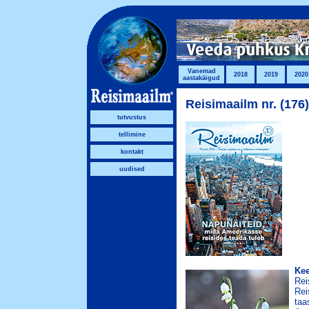
Vanemad
2018
2019
2020
aastakäigud
Reisimaailm nr. (176
tutvustus
tellimine
kontakt
uudised
Kee
Rei
Rei
taa