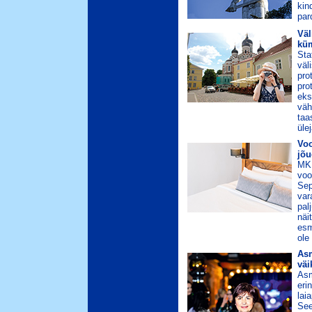
kin
par
Väl
küm
Sta
väl
pro
pro
eks
väh
taa
üle
Voo
jõu
MKM
voo
Sep
var
pal
näi
esm
ole
Asm
väi
Asm
eri
lai
See