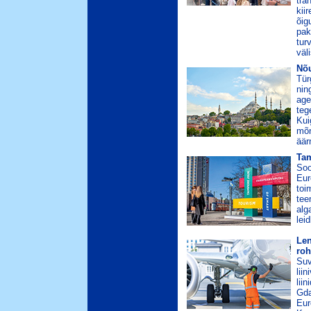
tra
kii
õig
pak
tur
väl
Nõu
Tür
nin
age
teg
Kui
mõn
äär
Tam
Soo
Eur
toi
tee
alg
lei
Len
roh
Suv
lii
lii
Gda
Eur