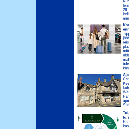
Kur
len
29.
kel
min
Koo
enn
Tip
jää
rei
pla
mit
üld
mak
tul
küs
Aja
Cot
Kes
koh
War
Par
apr
Sii
Tul
tur
Rah
kas