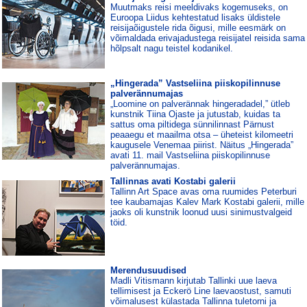
Muutmaks reisi meeldivaks kogemuseks, on
Euroopa Liidus kehtestatud lisaks üldistele
reisijaõigustele rida õigusi, mille eesmärk on
võimaldada erivajadustega reisijatel reisida sama
hõlpsalt nagu teistel kodanikel.
„Hingerada” Vastseliina piiskopilinnuse
palverännumajas
„Loomine on palverännak hingeradadel,” ütleb
kunstnik Tiina Ojaste ja jutustab, kuidas ta
sattus oma piltidega sünnilinnast Pärnust
peaaegu et maailma otsa – üheteist kilomeetri
kaugusele Venemaa piirist. Näitus „Hingerada”
avati 11. mail Vastseliina piiskopilinnuse
palverännumajas.
Tallinnas avati Kostabi galerii
Tallinn Art Space avas oma ruumides Peterburi
tee kaubamajas Kalev Mark Kostabi galerii, mille
jaoks oli kunstnik loonud uusi sinimustvalgeid
töid.
Merendusuudised
Madli Vitismann kirjutab Tallinki uue laeva
tellimisest ja Eckerö Line laevaostust, samuti
võimalusest külastada Tallinna tuletorni ja