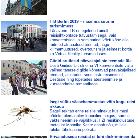
ITB Berlin 2019 – maailma suurim
turismimess
Tänavune ITB ei tegelenud ainult
reisisihtkohtade tutvustamisega, vaid
konverentsidel ja seminaridel võeti kõne alla
mitmed aktuaalsed teemad, nagu
kliimamuutused, overtourism ja esimest korda
ka Virtual Reality turisminduses.
Giidid arutlesid päevakajaliste teemade üle
Eesti Giidide Liit oli oma VI konverentsile välja
valinud tänaseid giide kõnetavad päevakajalised
teemad, alustades soomlaste reisimisest
Eestisse ning lõpetades atesteerimise ja
kutseandmise temaatikaga.
Isegi süütu sääsehammustus võib kogu reisi
rikkuda
Sageli tekitab enne reisile minekut küsimusi
näiteks olemasolev krooniline haigus, samuti
vaktsineerimise vajalikkus. IIZI reisikindlustuse
tootejuht Moonika Kaste annab nõu, millele
tuleks tähelepanu pöörata.
Erivajadusega reisijat ei tohi diskrimineerida