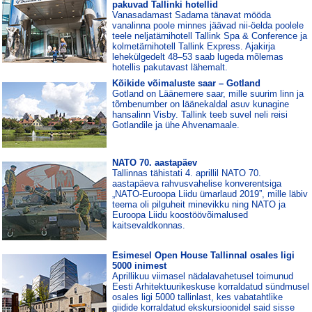
pakuvad Tallinki hotellid
Vanasadamast Sadama tänavat mööda
vanalinna poole minnes jäävad nii-öelda poolele
teele neljatärnihotell Tallink Spa & Conference ja
kolmetärnihotell Tallink Express. Ajakirja
lehekülgedelt 48–53 saab lugeda mõlemas
hotellis pakutavast lähemalt.
Kõikide võimaluste saar – Gotland
Gotland on Läänemere saar, mille suurim linn ja
tõmbenumber on läänekaldal asuv kunagine
hansalinn Visby. Tallink teeb suvel neli reisi
Gotlandile ja ühe Ahvenamaale.
NATO 70. aastapäev
Tallinnas tähistati 4. aprillil NATO 70.
aastapäeva rahvusvahelise konverentsiga
„NATO-Euroopa Liidu ümarlaud 2019”, mille läbiv
teema oli pilguheit minevikku ning NATO ja
Euroopa Liidu koostöövõimalused
kaitsevaldkonnas.
Esimesel Open House Tallinnal osales ligi
5000 inimest
Aprillikuu viimasel nädalavahetusel toimunud
Eesti Arhitektuurikeskuse korraldatud sündmusel
osales ligi 5000 tallinlast, kes vabatahtlike
giidide korraldatud ekskursioonidel said sisse