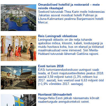
Omanäolised hotellid ja restoranid – meie
reiside rikastajad
Seekord tutvustab Thea Karin meile Indoneesias
Jakartas asuvat moodsat hotelli Pullman ja
Lõuna-Kalimantani pealinna Banjarmasini hotelli
Mercur.
Reis Leningradi oblastisse
Leningradi oblastis on üle nelja tuhande
ajaloolise mõisa, kloostri, kabeli, looduspargi ja
muidu huvitava koha, kus on elanud ja töötanud
maailmakuulsad vene inimesed. Siiri Merila-
Hubbard tutvustab lähemalt Gattšina rajooni.
Eesti turism 2018
EASi turismiarenduskeskuse uuringust saab
teada, et Eesti majutusettevõtetes peatus 2018.
aastal 3,59 miljonit turisti (1,3% rohkem kui
2017. aastal), kes veetsid seal 6,63 miljonit ööd
(+1,9% võrreldes 2017. aastaga).
Huvitavat lähinaabritelt
Haaga-Helia Eesti jätkab näoraamatu kõrvalt
naaberturgude arengukonteksti seiret.