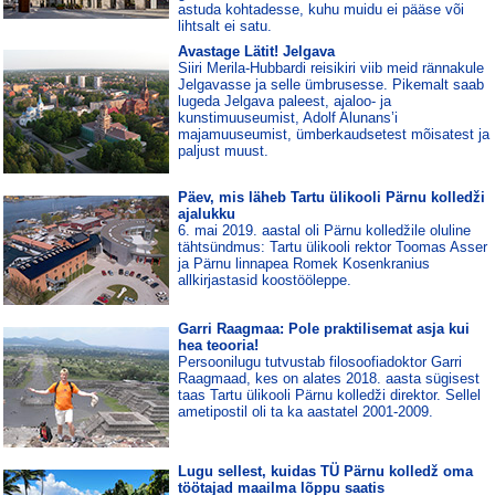
astuda kohtadesse, kuhu muidu ei pääse või
lihtsalt ei satu.
Avastage Lätit! Jelgava
Siiri Merila-Hubbardi reisikiri viib meid rännakule
Jelgavasse ja selle ümbrusesse. Pikemalt saab
lugeda Jelgava paleest, ajaloo- ja
kunstimuuseumist, Adolf Alunans’i
majamuuseumist, ümberkaudsetest mõisatest ja
paljust muust.
Päev, mis läheb Tartu ülikooli Pärnu kolledži
ajalukku
6. mai 2019. aastal oli Pärnu kolledžile oluline
tähtsündmus: Tartu ülikooli rektor Toomas Asser
ja Pärnu linnapea Romek Kosenkranius
allkirjastasid koostööleppe.
Garri Raagmaa: Pole praktilisemat asja kui
hea teooria!
Persoonilugu tutvustab filosoofiadoktor Garri
Raagmaad, kes on alates 2018. aasta sügisest
taas Tartu ülikooli Pärnu kolledži direktor. Sellel
ametipostil oli ta ka aastatel 2001-2009.
Lugu sellest, kuidas TÜ Pärnu kolledž oma
töötajad maailma lõppu saatis