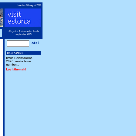
laupäev 08 august 2026
Järgmine Reisimaailm ilmub
september 2026
05-07-2026
Ilmus Reisimaailma
2026. aasta teine
number...
Loe lähemalt!