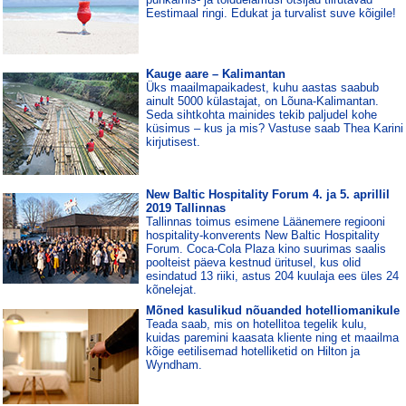
Eestimaal ringi. Edukat ja turvalist suve kõigile!
Kauge aare – Kalimantan
Üks maailmapaikadest, kuhu aastas saabub
ainult 5000 külastajat, on Lõuna-Kalimantan.
Seda sihtkohta mainides tekib paljudel kohe
küsimus – kus ja mis? Vastuse saab Thea Karini
kirjutisest.
New Baltic Hospitality Forum 4. ja 5. aprillil
2019 Tallinnas
Tallinnas toimus esimene Läänemere regiooni
hospitality-konverents New Baltic Hospitality
Forum. Coca-Cola Plaza kino suurimas saalis
poolteist päeva kestnud üritusel, kus olid
esindatud 13 riiki, astus 204 kuulaja ees üles 24
kõnelejat.
Mõned kasulikud nõuanded hotelliomanikule
Teada saab, mis on hotellitoa tegelik kulu,
kuidas paremini kaasata kliente ning et maailma
kõige eetilisemad hotelliketid on Hilton ja
Wyndham.