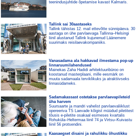
teenindusjuhtide õpetamise kavast Kalmaris.
Tallink sai 30aastaseks
Tallink tähistas 12. mail ettevõtte sünnipäeva. 30
aastaga on ühe parvlaevaga Tallinna–Helsingi
liinil alustanud Tallink kujunenud Läänemere
suurimaks reisilaevakompaniiks.
Vanasadama ala hakkavad ilmestama pop-up
linnaruumilahendused
Mainekas Zaha Hadidi arhitektuuribüroo on
koostanud masterplaani, mille eesmärk on
muuta sadamaala terviklikuks ja atraktiivseks
linnasüdameks.
Sadamakassast ostetakse parvlaevapileteid
üha harvem
Suursaarte ja mandri vahelist parvlaevaliiklust
opereeriva TS Laevade kõigist müüdud piletitest
tõusis e-piletite osakaal esimeses kvartalis
Rohuküla–Heltermaa liinil 74 ja Virtsu–Kuivastu
liinil 56 protsendini.
Kaasaegset disaini ja rahulikku õhustikku