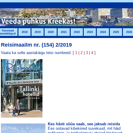
Vanemad
2018
2019
2020
2021
2022
2023
2024
2025
2026
aastakäigud
Reisimaailm nr. (154) 2/2019
Vaata ka selle aastakäigu teisi numbreid: [
1
|
2
|
3
|
4
]
Kes hästi süüa saab, see jaksab reisida
Ees ootavad kibekiired suvekuud, mil häid
puhkamis- ja toiduelamusi otsijad tiirutavad