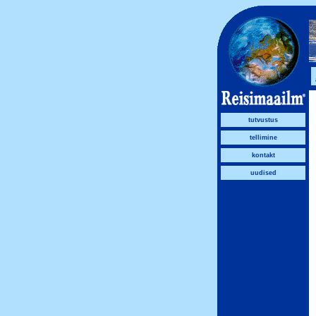
tutvustus
tellimine
kontakt
uudised