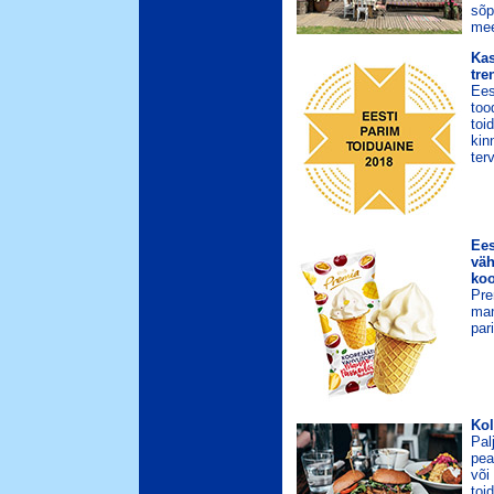
sõp
mee
Kas
tre
Ees
too
toi
kin
terv
Ees
väh
koo
Pre
man
par
Kol
Pal
pea
või
toi