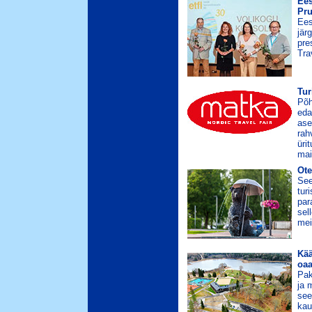
Ees
Pru
Ees
jär
pre
Tra
Tu
Põh
eda
ase
rah
üri
mai
Ote
See
tur
par
sel
mei
Kää
oaa
Pak
ja 
see
kau