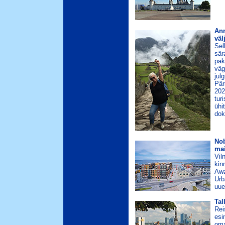
Ann
väl
Sel
sär
pak
väg
jul
Pär
202
tur
ühi
dok
Nob
mai
Vil
kin
Awa
Urb
uue
Tal
Rei
esi
oma