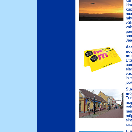
kui
kim
kui
muu
rah
väl
vak
päe
saa
Jää
Aas
noo
mu
Ett
uur
ela
vas
ini
joo
Suv
mõj
Tur
maj
eel
nen
mõj
sih
sis
Eur