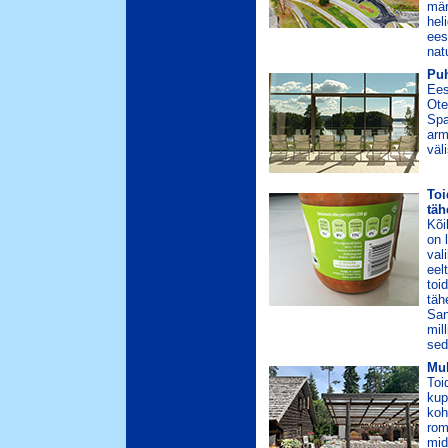
mär
hel
ees
nat
Puh
Ees
Ote
Spa
arm
väl
Toi
täh
Kõi
on 
val
eel
toi
täh
San
mil
sed
Muh
Toi
kup
koh
rom
mid