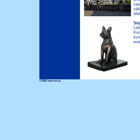
var
väl
oli
Süg
Lüh
Kum
kun
ava
© 2001 www.ww.ee