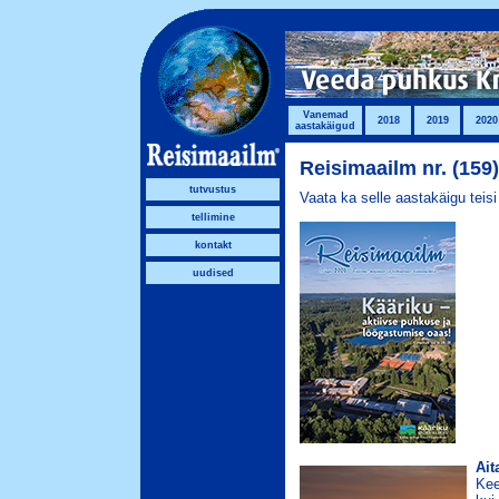
Vanemad
2018
2019
2020
aastakäigud
Reisimaailm nr. (159
tutvustus
Vaata ka selle aastakäigu teis
tellimine
kontakt
uudised
Ait
Kee