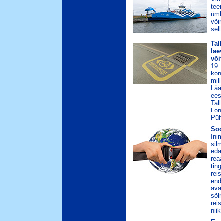
tee
ümb
või
sel
Tal
lae
või
19.
kon
mil
Lää
ees
Tal
Len
Püh
Soo
Ini
sil
eda
rea
tin
rei
end
ava
sõl
rei
niik