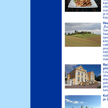
kan
võt
suu
ja 
kir
Hea
„Bu
Sar
haa
tam
kõn
vai
pro
tuk
mõn
mee
Rei
pöö
Cov
üle
ela
puh
jär
tur
Kol
ja 