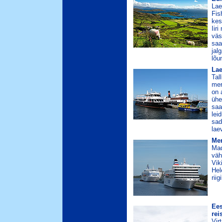
Lae
Fis
kes
Iir
väs
saa
jal
lõu
Lae
Tal
mer
on 
ühe
saa
lei
sad
lae
Me
Mad
väh
Vik
Hel
riig
Ees
rei
Vir