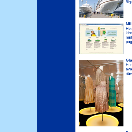
õig
Mil
Rei
kin
mid
pag
Gla
Ees
ava
rõi