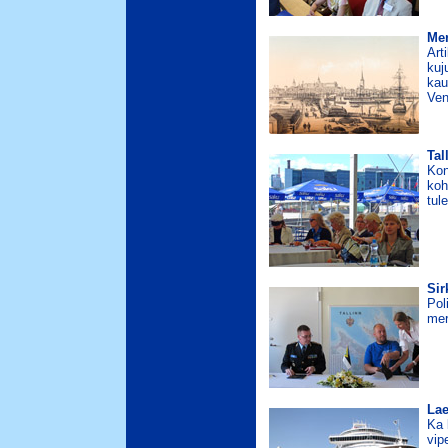
Mer
Art
kuj
kau
Ven
Tal
Kon
koh
tul
Sir
Pol
mer
Lae
Ka 
vip