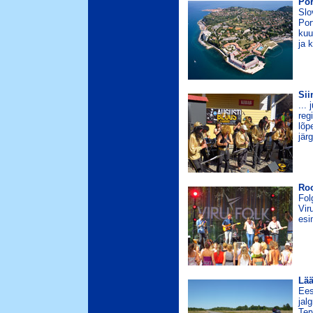
Por
Slo
Por
kuu
ja 
Sii
...
reg
lõp
jär
Roo
Fol
Vir
esi
Lää
Ees
jal
Ter