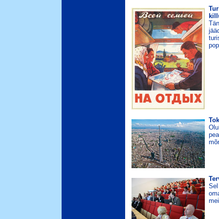
Tur
kil
Tän
jää
tur
pop
To
Olu
pea
mõn
Ter
Sel
oma
mei