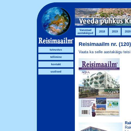
Vanemad
2018
2019
2020
aastakäigud
Reisimaailm nr. (120
tutvustus
Vaata ka selle aastakäigu teis
tellimine
kontakt
uudised
Rak
Rak