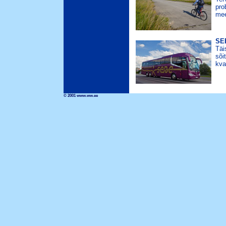
pro
mee
SEB
Täi
sõi
kva
© 2001 www.ww.ee