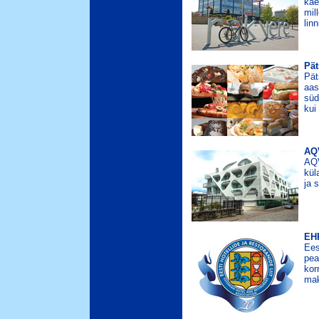
käe
mil
lin
Pät
Pät
aas
süd
kui
AQ
AQV
kül
ja 
EH
Ees
pea
kor
mak