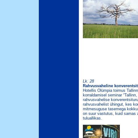
Lk. 28
Rahvusvaheline konverentsi
Hotellis Olümpia toimus Tallinn
korraldamisel seminar “Tallinn
rahvusvahelise konverentsitur
rahvusvahelist ühingut, kes ko
mitmesuguse tasemega kokkusa
on suur vastutus, kuid samas 
tuluallikas.