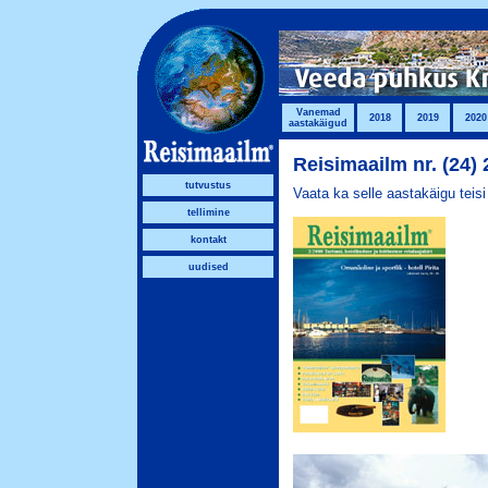
Vanemad
2018
2019
2020
aastakäigud
Reisimaailm nr. (24) 
tutvustus
Vaata ka selle aastakäigu teis
tellimine
kontakt
uudised