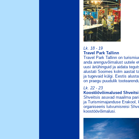
Lk. 18 - 19
Travel Park Tallinn
Travel Park Tallinn on turismiu
anda arenguvõimalust uutele ett
uusi äriühinguid ja aidata tegu
alustati Soomes kolm aastat t
ja tugevaid külgi. Eestis alusta
on praegu puudulik tootearend
Lk. 22 - 23
Koostöövõimalused Shveitsi 
Shveitsis asuvad maailma parima
ja Turismimajanduse Erakool, 
organiseeris tutvumisreisi Shv
koostöövõimalusi.