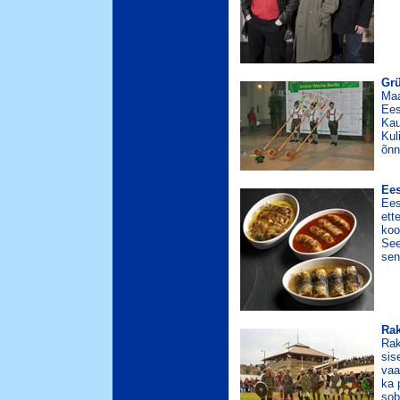
Gr
Maa
Ees
Kau
Kul
õnn
Ees
Ees
ett
koo
See
sen
Rak
Rak
sis
vaa
ka 
sob