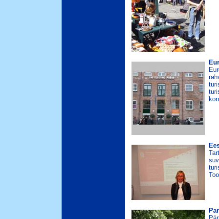
Eur
Eur
rah
tur
tur
kon
Ees
Tar
suv
tur
Too
Par
Pär