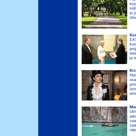
küs
mil
ei 
ots
Kon
EAS
kon
pro
tee
ja 
Kri
Hot
osa
pro
üsn
ame
Mee
Ulm
aas
saa
vaa
näe