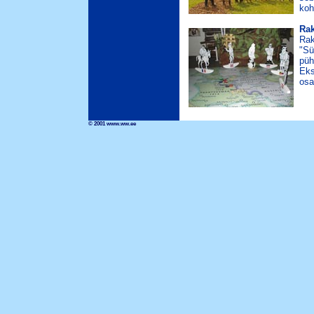
koh
Rak
Rak
"Sü
püh
Eks
osa
© 2001 www.ww.ee