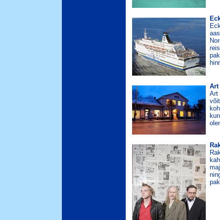
Eck
Eck
aas
Nor
rei
pak
hin
Art
Art
või
koh
kun
ole
Rak
Rak
kah
maj
nin
pak