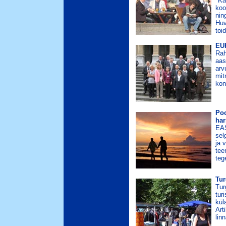
"Ka
koo
nin
Huv
toi
EUH
Rah
aas
arv
mit
kon
Poo
har
EAS
sel
ja 
tee
teg
Tur
Tur
tur
kül
Art
lin