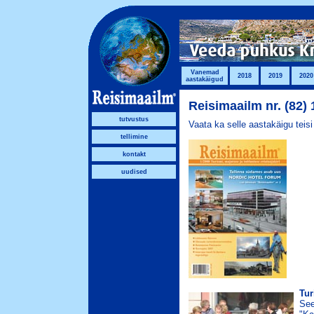
Vanemad
2018
2019
2020
aastakäigud
Reisimaailm nr. (82) 
tutvustus
Vaata ka selle aastakäigu teis
tellimine
kontakt
uudised
Tur
See