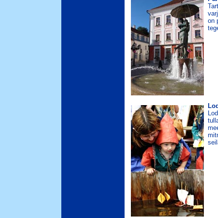
Tar
var
on 
teg
Lo
Lod
tul
mee
mit
sei