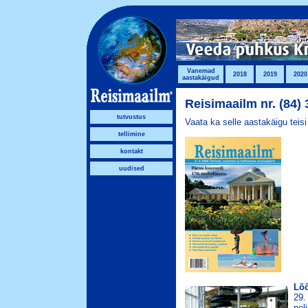
Vanemad
2018
2019
2020
aastakäigud
Reisimaailm nr. (84) 
tutvustus
Vaata ka selle aastakäigu teis
tellimine
kontakt
uudised
Lõõ
29.
nel