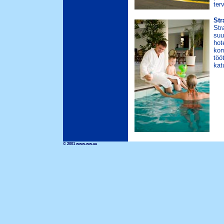
ter
St
Str
suu
hot
kom
töö
kat
© 2001 www.ww.ee