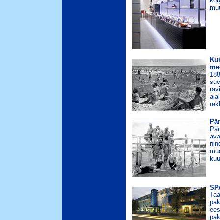
kõr
muu
Kui
mee
188
suv
rav
aja
rek
Pär
Pär
ava
nin
mud
kuu
SPA
Taa
pak
ees
pak