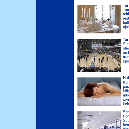
Tar
Tar
toi
res
buf
aja
Tar
Sih
ole
on 
tre
spo
Hub
Kui
par
kõi
mug
rav
keh
Sca
Põh
Sca
hea