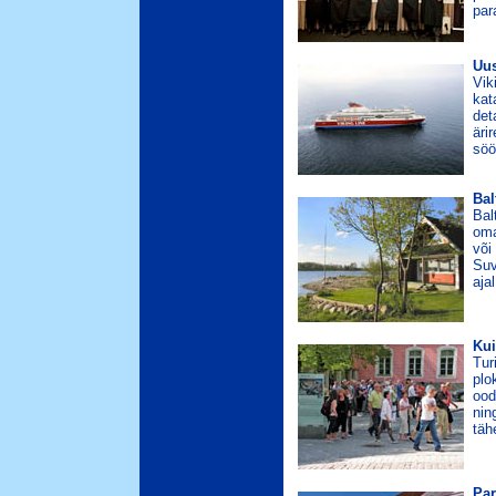
par
Uus
Vik
kat
det
äri
söö
Bal
Bal
oma
või
Suv
aja
Kui
Tur
plo
ood
nin
täh
Par