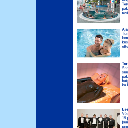
Ter
pak
rav
Aja
Tur
kor
kus
ett
Ter
San
suu
pak
hai
ka 
Ees
Või
19 
þür
pim